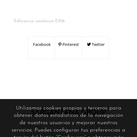
Referencia:
sennheiser E906
Facebook
Pinterest
Twitter
Utilizamos cookies propias y terceros para
SARGANTANA GROUP
obtener datos estadísticos de la navegación
de nuestros usuarios y mejorar nuestros
Teléfonos:
658 850 071
/
658 850 072
servicios. Puedes configurar tus preferencias a
Email:
noel@sargantanagroup.com