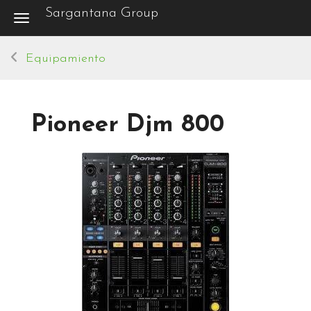
Sargantana Group
Toggle navigation
Equipamiento
Pioneer Djm 800