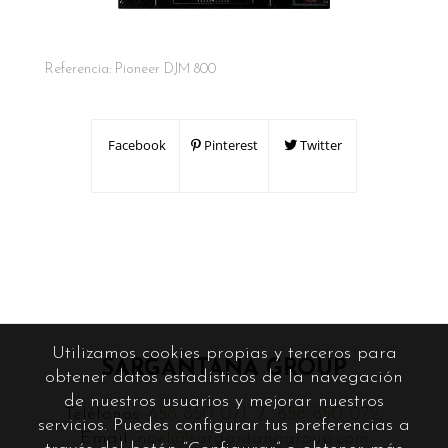
Referencia:
Pioneer DJM 800
Facebook
Pinterest
Twitter
Utilizamos cookies propias y terceros para
SARGANTANA GROUP
obtener datos estadísticos de la navegación
de nuestros usuarios y mejorar nuestros
Teléfonos:
658 850 071
/
658 850 072
servicios. Puedes configurar tus preferencias a
Email:
noel@sargantanagroup.com